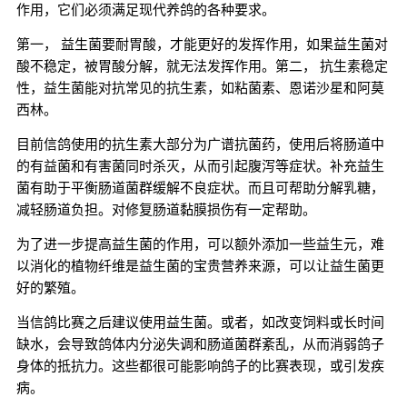
作用，它们必须满足现代养鸽的各种要求。
第一，
益生菌要耐胃酸，才能更好的发挥作用，如果益生菌对
酸不稳定，被胃酸分解，就无法发挥作用。
第二，
抗生素稳定
性，益生菌能对抗常见的抗生素，如粘菌素、恩诺沙星和阿莫
西林。
目前信鸽使用的抗生素大部分为广谱抗菌药，使用后将肠道中
的有益菌和有害菌同时杀灭，从而引起腹泻等症状。补充益生
菌有助于平衡肠道菌群缓解不良症状。而且可帮助分解乳糖，
减轻肠道负担。对修复肠道黏膜损伤有一定帮助。
为了进一步提高益生菌的作用，可以额外添加一些益生元，难
以消化的植物纤维是益生菌的宝贵营养来源，可以让益生菌更
好的繁殖。
当信鸽比赛之后建议使用益生菌。或者，如改变饲料或长时间
缺水，会导致鸽体内分泌失调和肠道菌群紊乱，从而消弱鸽子
身体的抵抗力。这些都很可能影响鸽子的比赛表现，或引发疾
病。