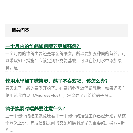
相关问答
一个月内的雏鸽如何喂养更加强健？
一个月内的雏鸽主要还是靠亲鸽喂食，所以要加强种鸽的营养。可
以采取如下措施：应该定期补充氨基酸，可以在饮用水中添加喂
食，这…
饮用水里加了噬箘灵，鸽子不喜欢喝，该怎么办？
春天来了，新的赛季开始了。在赛鸽冬季幼鸽断乳后，如果还没有
使用过噬菌灵（AvidressPlus），建议尽早开始给鸽子喂…
鸽子换羽时喂养要注意什么？
上一个赛季的结束就意味着下一个赛季的准备工作已经开始，从这
个意义上说，完成信鸽之间的交配和换羽是尤为重要的。换羽--新
陈…