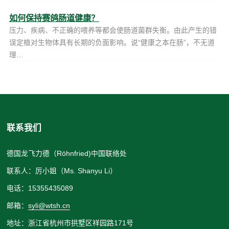
如何保持赛鸽肠道健康？
压力、疾病、不正确的喂养等都会使肠道菌群失衡。由此产生的错
误定植对生物体具有长期的负面影响。说“健康之本在肠”，不无道
理…
联系我们
德国龙飞力德（Röhnfried)中国联络处
联系人：厉小姐（Ms. Shanyu Li）
电话：15355435089
邮箱：
syli@wtsh.cn
地址：浙江省杭州市拱墅区祥园路171号